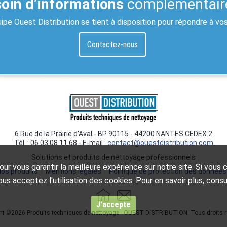
oin d’informations
complémentair
ipe Ouest Distribution se tient à disposition pour répondre à vo
Contactez-nous
6 Rue de la Prairie d'Aval - BP 90115 - 44200 NANTES CEDEX 2
Tél. : 06 03 08 11 68 - E-mail :
contact@ouestdistribution.com
Solutions et produits de nettoyage professionnels
ur vous garantir la meilleure expérience sur notre site. Si vous co
os produits
|
Mentions légales
|
Politique de protection des données
us acceptez l'utilisation des cookies.
Pour en savoir plus, cons
J'accepte
ht ©2026 Produits techniques de nettoyage - OUEST DISTRIBUTION. Tous droits r