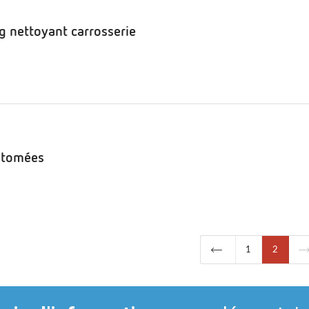
g nettoyant carrosserie
atomées
1
2