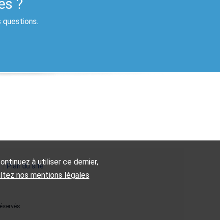
es ?
s questions.
ntinuez à utiliser ce dernier,
|
Plan du site
ultez nos mentions légales
éservés.