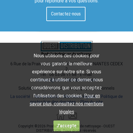
pour répondre à vos questions.
Contactez-nous
Nous utilisons des cookies pour
vous garantir la meilleure
6 Rue de la Prairie d'Aval - BP 90115 - 44200 NANTES CEDEX
2
expérience sur notre site. Si vous
Tél. : 06 03 08 11 68 - E-mail :
continuez à utiliser ce dernier, nous
contact@ouestdistribution.com
considérerons que vous acceptez
Solutions et produits de nettoyage professionnels
l'utilisation des cookies.
Pour en
La société
|
Nos produits
|
Mentions légales
|
Politique de
protection des données
|
Plan du site
savoir plus, consultez nos mentions
légales
J'accepte
Copyright ©2026 Produits techniques de nettoyage - OUEST
DISTRIBUTION. Tous droits réservés.