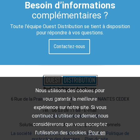
Besoin d’informations
complémentaires ?
Toute l'équipe Ouest Distribution se tient à disposition
pour répondre à vos questions.
Contactez-nous
Nous utilisons des cookies pour
vous garantir la meilleure
6 Rue de la Prairie d'Aval - BP 90115 - 44200 NANTES CEDEX
2
expérience sur notre site. Si vous
Tél. : 06 03 08 11 68 - E-mail :
continuez à utiliser ce dernier, nous
contact@ouestdistribution.com
considérerons que vous acceptez
Solutions et produits de nettoyage professionnels
l'utilisation des cookies.
Pour en
La société
|
Nos produits
|
Mentions légales
|
Politique de
protection des données
|
Plan du site