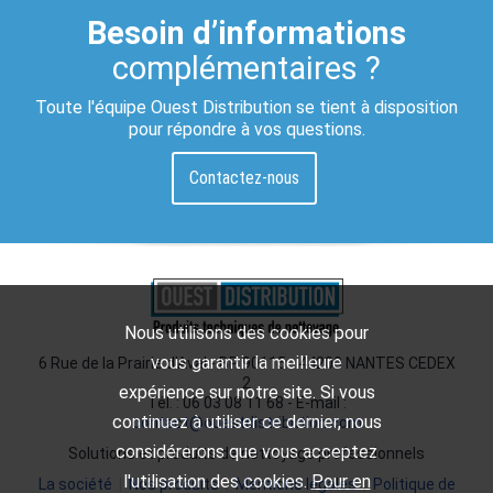
Besoin d’informations
complémentaires ?
Toute l'équipe Ouest Distribution se tient à disposition
pour répondre à vos questions.
Contactez-nous
Nous utilisons des cookies pour
vous garantir la meilleure
6 Rue de la Prairie d'Aval - BP 90115 - 44200 NANTES CEDEX
2
expérience sur notre site. Si vous
Tél. : 06 03 08 11 68 - E-mail :
continuez à utiliser ce dernier, nous
contact@ouestdistribution.com
considérerons que vous acceptez
Solutions et produits de nettoyage professionnels
l'utilisation des cookies.
Pour en
La société
|
Nos produits
|
Mentions légales
|
Politique de