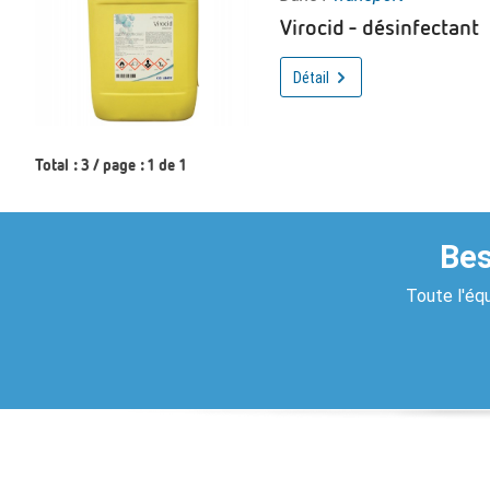
Virocid - désinfectant
Détail
Total : 3 / page : 1 de 1
Bes
Toute l'équ