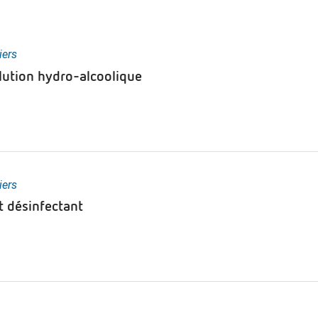
iers
lution hydro-alcoolique
iers
t désinfectant